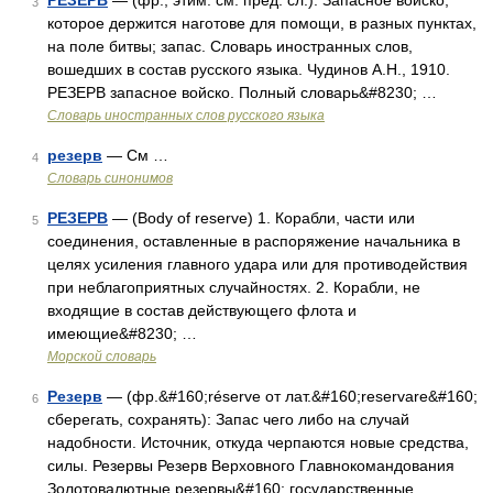
РЕЗЕРВ
— (фр., этим. см. пред. сл.). Запасное войско,
3
которое держится наготове для помощи, в разных пунктах,
на поле битвы; запас. Словарь иностранных слов,
вошедших в состав русского языка. Чудинов А.Н., 1910.
РЕЗЕРВ запасное войско. Полный словарь&#8230; …
Словарь иностранных слов русского языка
резерв
— См …
4
Словарь синонимов
РЕЗЕРВ
— (Body of reserve) 1. Корабли, части или
5
соединения, оставленные в распоряжение начальника в
целях усиления главного удара или для противодействия
при неблагоприятных случайностях. 2. Корабли, не
входящие в состав действующего флота и
имеющие&#8230; …
Морской словарь
Резерв
— (фр.&#160;réserve от лат.&#160;reservare&#160;
6
сберегать, сохранять): Запас чего либо на случай
надобности. Источник, откуда черпаются новые средства,
силы. Резервы Резерв Верховного Главнокомандования
Золотовалютные резервы&#160; государственные …