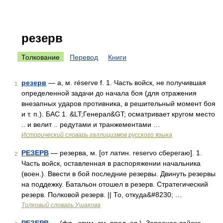
резерв
Толкование
Перевод
Книги
резерв
— а, м. réserve f. 1. Часть войск, не получившая
1
определенной задачи до начала боя (для отражения
внезапных ударов противника, в решительный момент боя
и т. п.). БАС 1. &LT;Генерал&GT; осматривает кругом место
.. и велит .. редутами и транжементами …
Исторический словарь галлицизмов русского языка
РЕЗЕРВ
— резерва, м. [от латин. reservo сберегаю]. 1.
2
Часть войск, оставленная в распоряжении начальника
(воен.). Ввести в бой последние резервы. Двинуть резервы
на поддежку. Батальон отошел в резерв. Стратегический
резерв. Полковой резерв. || То, откуда&#8230; …
Толковый словарь Ушакова